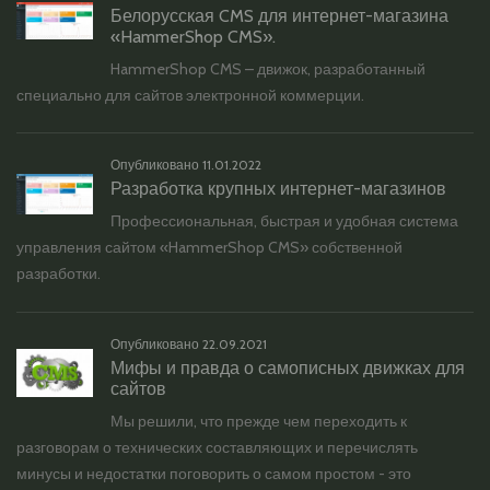
Белорусская CMS для интернет-магазина
«HammerShop CMS».
HammerShop CMS – движок, разработанный
специально для сайтов электронной коммерции.
Опубликовано
11.01.2022
Разработка крупных интернет-магазинов
Профессиональная, быстрая и удобная система
управления сайтом «HammerShop CMS» собственной
разработки.
Опубликовано
22.09.2021
Мифы и правда о самописных движках для
сайтов
Мы решили, что прежде чем переходить к
разговорам о технических составляющих и перечислять
минусы и недостатки поговорить о самом простом - это