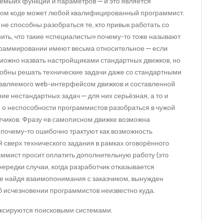
емыйх функций и параметров — и это является
ком коде может любой квалифицированный программист.
 не способны разобраться те, кто привык работать со
ить, что такие «специалисты» почему-то тоже называют
граммировании имеют весьма относительное — если
х можно назвать настройщиками стандартных движков, но
особны решать технические задачи даже со стандартными
тавляемого web-интерфейсом движков и составленной
е нестандартных задач — для них серьёзная, а то и
о неспособности программистов разобраться в чужой
тчиков. Фразу «в самописном движке возможна
 почему-то ошибочно трактуют как возможность
сверх технического задания в рамках оговорённого
аммист просит оплатить дополнительную работу (это
нередки случаи, когда разработчик отказывается
не найдя взаимопонимания с заказчиком, вынужден
б исчезновении программистов неизвестно куда.
ексируются поисковыми системами.