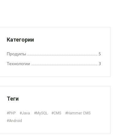
Категории
Продукты
5
Технологии
3
Теги
#PHP
#Java
#MySQL
#CMS
#Hammer CMS
#Android