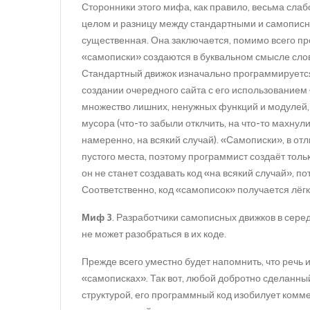
Сторонники этого мифа, как правило, весьма сл
целом и разницу между стандартными и самописны
существенная. Она заключается, помимо всего про
«самописки» создаются в буквальном смысле сл
Стандартный движок изначально программируется 
создании очередного сайта с его использованием 
множество лишних, ненужных функций и модулей, н
мусора (что-то забыли отклчить, на что-то махнули 
намеренно, на всякий случай). «Самописки», в отл
пустого места, поэтому программист создаёт толь
он не станет создавать код «на всякий случай», п
Соответственно, код «самописок» получается лёг
Миф 3
. Разработчики самописных движков в серед
не может разобраться в их коде.
Прежде всего уместно будет напомнить, что речь 
«самописках». Так вот, любой добротно сделанны
структурой, его программный код изобилует комм