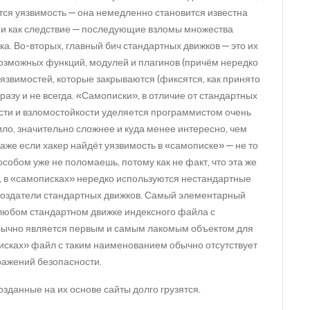
ся уязвимость — она немедленно становится известна
и как следствие — последующие взломы множества
ка. Во-вторых, главный бич стандартных движков — это их
озможных функций, модулей и плагинов (причём нередко
язвимостей, которые закрываются (фиксятся, как принято
разу и не всегда. «Самописки», в отличие от стандартных
ости и взломостойкости уделяется программистом очень
ло, значительно сложнее и куда менее интересно, чем
даже если хакер найдёт уязвимость в «самописке» — не то
пособом уже не поломаешь, потому как не факт, что эта же
о, в «самописках» нередко используются нестандартные
оздатели стандартных движков. Самый элементарный
любом стандартном движке индексного файла с
обычно является первым и самым лакомым объектом для
писках» файл с таким наименованием обычно отсутствует
бражений безопасности.
зданные на их основе сайты долго грузятся.