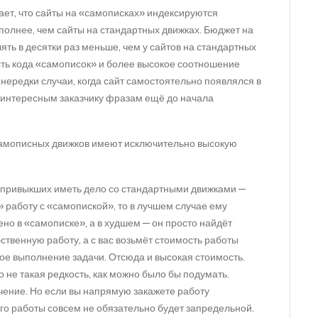
вает, что сайты на «самописках» индексируются
полнее, чем сайты на стандартных движках. Бюджет на
ть в десятки раз меньше, чем у сайтов на стандартных
сть кода «самописок» и более высокое соотношение
е нередки случаи, когда сайт самостоятельно появлялся в
о интересным заказчику фразам ещё до начала
 самописных движков имеют исключительно высокую
, привыкших иметь дело со стандартными движками —
 работу с «самопиской», то в лучшем случае ему
оено в «самописке», а в худшем — он просто найдёт
твенную работу, а с вас возьмёт стоимость работы
ое выполнение задачи. Отсюда и высокая стоимость.
 не такая редкость, как можно было бы подумать.
ючение. Но если вы напрямую закажете работу
о работы совсем не обязательно будет запредельной.