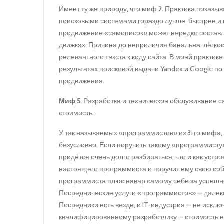
Имеет ту же природу, что миф 2. Практика показы
поисковыми системами гораздо лучше, быстрее и 
продвижение «самописок» может нередко составля
движках. Причина до неприличия банальна: лёгко
релевантного текста к коду сайта. В моей практик
результатах поисковой выдачи Yandex и Google п
продвижения.
Миф 5
. Разработка и техническое обслуживание
стоимость.
У так называемых «программистов» из 3-го мифа
безусловно. Если поручить такому «программисту»
придётся очень долго разбираться, что и как устр
настоящего программиста и поручит ему свою собс
программиста плюс навар самому себе за успешн
Посреднические услуги «программистов» — далеко
Посредники есть везде, и IT-индустрия — не искл
квалифицированному разработчику — стоимость ег