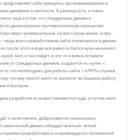
або представляют себе принципы программирования в
ми движками в частности. А разница есть, и очень
чего, ещё и в том, что стандартные движки и
ова по диаметрально противоположным принципам.
как сверх-универсальный, на все случаи жизни, и при
— чаще всего разработчиком сайта отключается в движке
о после этого в коде всё равно остаётся куча ненужного
рукой, мол, и так сойдёт, а что-то и вовсе оставили
ичие от стандартных движков, создаются «с нуля», с
ко то, что необходимо для работы сайта — в 90% случаев
отому что ему просто никто не заплатит за лишнюю работу.
ким и быстрым.
ине разработки исчезают неизвестно куда, и потом никто
идёт о качественно, добросовестно написанных
й самописный движок обладает внятной, чёткой
ентариями разработчика и сопровождается технической