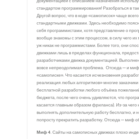
документацией с описанием назначения использу
стандартом программирования! Разобраться в та
Другой вопрос, что в коде «самописок» чаще всего
стандартными движками. Здесь необходимо поясн
себя программистами, хотя представление о про
вообще знакомы с этим процессом, в силу чего и
уж никак не программистами. Более того, они сп
движками лишь в пределах функционала, предос
разработчиками движка документацией. Выполнени
вовсе непреодолимая проблема. Отсюда — и миф 
«самописке». Что касается исчезновения разрабо
реализация любых алгоритмов» многие заказчики
бесплатной разработки любого объёма пожеланий 
бюджета, после чего очень удивляются, что прогр
касается главным образом фриланса). Из-за чего 
выполнять дополнительную работу бесплатно, и 
попросту прекратить разработку. Отсюда — миф о
Миф 4
. Сайты на самописных движках плохо инд