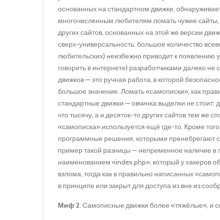
основанных на стандартном движке, обнаруживает
многочисленным любителям ломать чужие сайты, 
других сайтов, основанных на этой же версии движ
сверх-универсальность: большое количество всев
любительских) неизбежно приводит к появлению у
говорить в интернете) разработчиками далеко не с
движков — это ручная работа, в которой безопасн
большое значение. Ломать «самописки», как прави
стандартные движки — овчинка выделки не стоит: 
что тысячу, а и десяток-то других сайтов тем же с
«самописка» используется ещё где-то. Кроме тог
программные решения, которыми пренебрегают с
пример такой разницы — непременное наличие в 
наименованием «index.php», который у хакеров 
взлома, тогда как в правильно написанных «само
в принципе или закрыт для доступа из вне из соо
Миф 2
. Самописные движки более «тяжёлые», и со