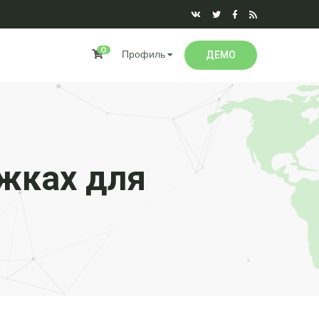
0
Профиль
ДЕМО
жках для