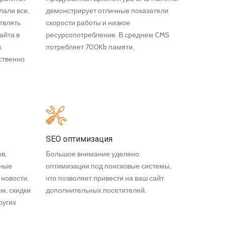
лали все,
демонстрирует отличные показатели
твлять
скорости работы и низкое
айта в
ресурсопотребление. В среднем CMS
х
потребляет 700Kb памяти.
ственно
SEO оптимизация
в,
Большое внимание уделено
чные
оптимизации под поисковые системы,
 новости,
что позволяет привести на ваш сайт
м, скидки
дополнительных посетителей.
ругих