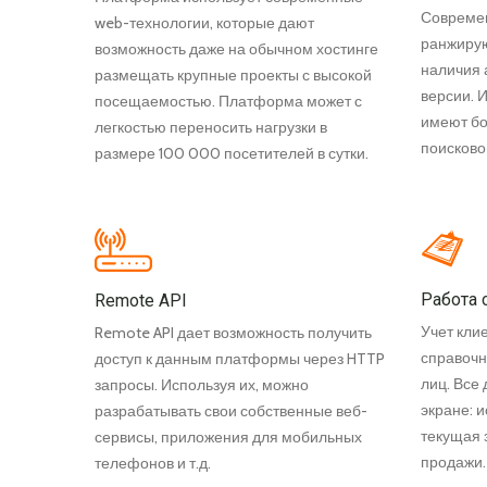
Совреме
web-технологии, которые дают
ранжирую
возможность даже на обычном хостинге
наличия 
размещать крупные проекты с высокой
версии. 
посещаемостью. Платформа может с
имеют бо
легкостью переносить нагрузки в
поисково
размере 100 000 посетителей в сутки.
Работа 
Remote API
Учет кли
Remote API дает возможность получить
справочн
доступ к данным платформы через HTTP
лиц. Все
запросы. Используя их, можно
экране: 
разрабатывать свои собственные веб-
текущая 
сервисы, приложения для мобильных
продажи.
телефонов и т.д.