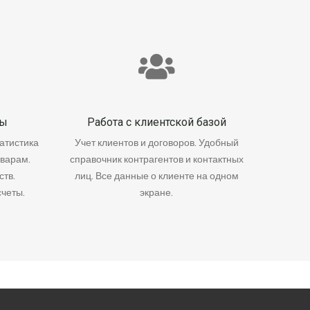
ты
Работа с клиентской базой
татистика
Учет клиентов и договоров. Удобный
оварам.
справочник контрагентов и контактных
тв.
лиц. Все данные о клиенте на одном
четы.
экране.