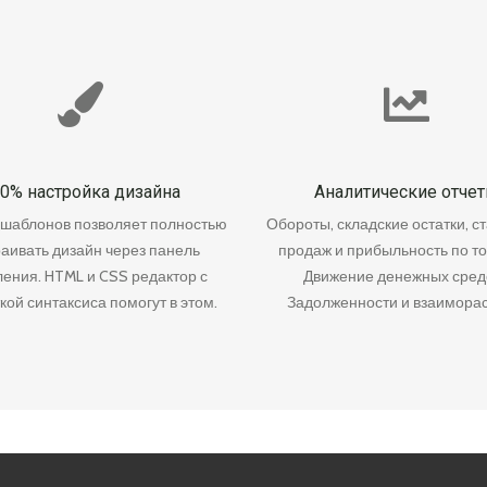
0% настройка дизайна
Аналитические отче
шаблонов позволяет полностью
Обороты, складские остатки, с
аивать дизайн через панель
продаж и прибыльность по т
ения. HTML и CSS редактор с
Движение денежных средс
кой синтаксиса помогут в этом.
Задолженности и взаиморас