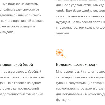
нные поисковые системы
для Вас в удовольствие. Мы сде
т сайты в зависимости от
чтобы Вам было удобно осущес
адаптивной или мобильной
самостоятельное наполнение с
И сайты с адаптивной версией
будущем, не привлекая платны
лее высокие позиции в
специалистов, тем самым суще
й выдаче.
экономя.
с клиентской базой
Большие возможности
ентов и договоров. Удобный
Многоуровневый каталог товаро
ик контрагентов и контактных
характеристики товаров, скидо
 данные о клиенте на одном
купоны, сопутствующие товары,
история взаимоотношений,
комментарии к товарам и статья
задолженность и суммарные
для покупателей и множество д
функций.